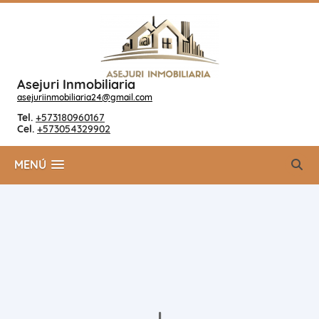
Asejuri Inmobiliaria
asejuriinmobiliaria24@gmail.com
Tel.
+573180960167
Cel.
+573054329902
MENÚ