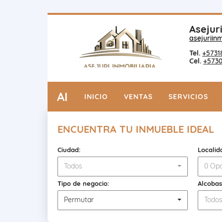
Asejuri
asejuriin
Tel.
+5731
Cel.
+573
AI
INICIO
VENTAS
SERVICIOS
ENCUENTRA TU INMUEBLE IDEAL
Ciudad:
Localid
Todos
0 Opc
Tipo de negocio:
Alcobas
Permutar
Todo