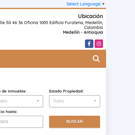
Select Language
▼
Ubicación
lle 50 46 36 Oficina 1005 Edificio Furatena, Medellín,
Colombia
Medellín - Antioquia
Facebook
Instagram
o de inmueble:
Estado Propiedad:
odos
Todos
cio hasta:
BUSCAR