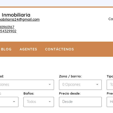
 Inmobiliaria
Ca
mobiliaria24@gmail.com
80960167
054329902
BLOG
AGENTES
CONTÁCTENOS
ad:
Zona / barrio:
Tip
iones
0 Opciones
T
:
Baños:
Precio desde:
Pre
s
Todos