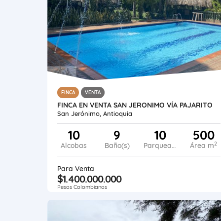
FINCA
VENTA
FINCA EN VENTA SAN JERONIMO VÍA PAJARITO
San Jerónimo, Antioquia
10
9
10
500
2
Alcobas
Baño(s)
Parqueadero
Área m
Para Venta
$1.400.000.000
Pesos Colombianos