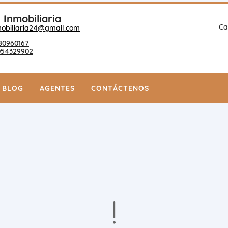
 Inmobiliaria
Ca
mobiliaria24@gmail.com
80960167
054329902
BLOG
AGENTES
CONTÁCTENOS