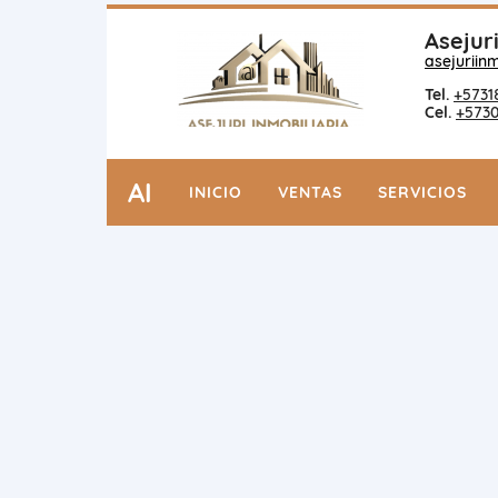
Asejuri
asejuriin
Tel.
+5731
Cel.
+573
AI
INICIO
VENTAS
SERVICIOS