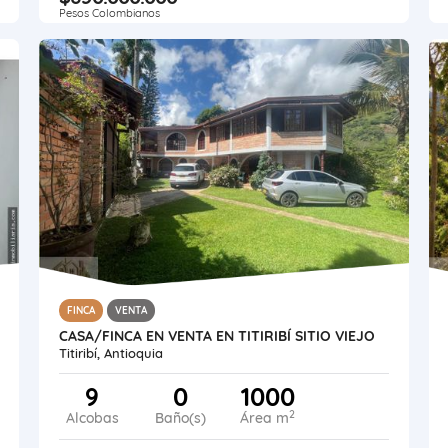
Pesos Colombianos
FINCA
VENTA
CASA/FINCA EN VENTA EN TITIRIBÍ SITIO VIEJO
Titiribí, Antioquia
9
0
1000
2
Alcobas
Baño(s)
Área m