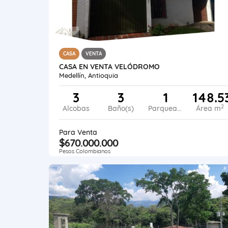
CASA
VENTA
CASA EN VENTA VELÓDROMO
Medellín, Antioquia
3
3
1
148.5
2
Alcobas
Baño(s)
Parqueadero
Área m
Para Venta
$670.000.000
Pesos Colombianos