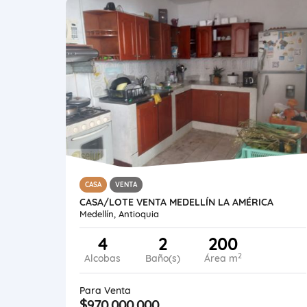
CASA
VENTA
CASA/LOTE VENTA MEDELLÍN LA AMÉRICA
Medellín, Antioquia
4
2
200
2
Alcobas
Baño(s)
Área m
Para Venta
$970.000.000