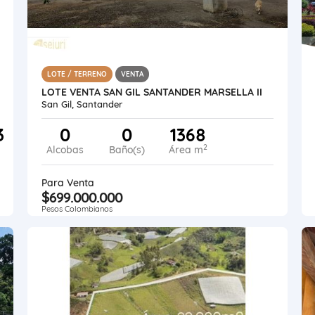
LOTE / TERRENO
VENTA
LOTE VENTA SAN GIL SANTANDER MARSELLA II
San Gil, Santander
3
0
0
1368
2
Alcobas
Baño(s)
Área m
Para Venta
$699.000.000
Pesos Colombianos