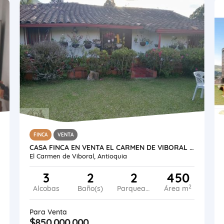
FINCA
VENTA
CASA FINCA EN VENTA EL CARMEN DE VIBORAL / ANTIOQUIA
El Carmen de Viboral, Antioquia
3
2
2
450
2
Alcobas
Baño(s)
Parqueadero
Área m
Para Venta
$850.000.000