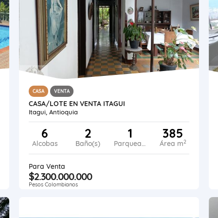
CASA
VENTA
CASA/LOTE EN VENTA ITAGUI
Itagui, Antioquia
6
2
1
385
2
Alcobas
Baño(s)
Parqueadero
Área m
Para Venta
$2.300.000.000
Pesos Colombianos