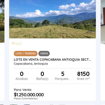
LOTE / TERRENO
VENTA
LOTE EN VENTA COPACABANA ANTIOQUIA SECTOR EL ZARZAL
Copacabana, Antioquia
0
0
5
8150
2
Alcobas
Baño(s)
Parqueadero
Área m
Para Venta
$1.250.000.000
Pesos Colombianos