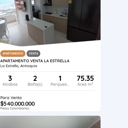
APARTAMENTO
VENTA
APARTAMENTO VENTA LA ESTRELLA
La Estrella, Antioquia
3
2
1
75.35
2
Alcobas
Baño(s)
Parqueadero
Área m
Para Venta
$540.000.000
Pesos Colombianos