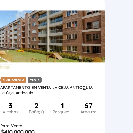
APARTAMENTO
VENTA
APARTAMENTO EN VENTA LA CEJA ANTIOQUIA
La Ceja, Antioquia
3
2
1
67
2
Alcobas
Baño(s)
Parqueadero
Área m
Para Venta
$410.000.000