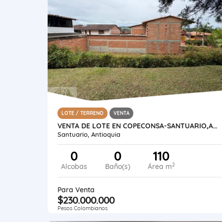
LOTE / TERRENO
VENTA
VENTA DE LOTE EN COPECONSA-SANTUARIO,ANTIOQUIA
Santuario, Antioquia
0
0
110
2
Alcobas
Baño(s)
Área m
Para Venta
$230.000.000
Pesos Colombianos