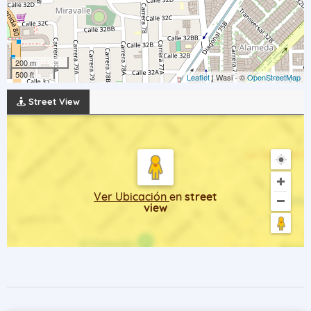
200 m
500 ft
Leaflet
| Wasi - ©
OpenStreetMap
Street View
Ver Ubicación
en
street
view