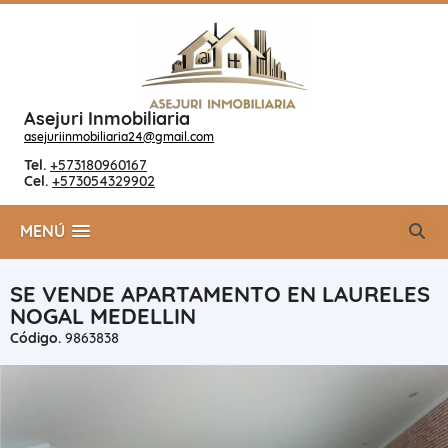
Asejuri Inmobiliaria
asejuriinmobiliaria24@gmail.com
Tel.
+573180960167
Cel.
+573054329902
MENÚ
SE VENDE APARTAMENTO EN LAURELES
NOGAL MEDELLIN
Código.
9863838