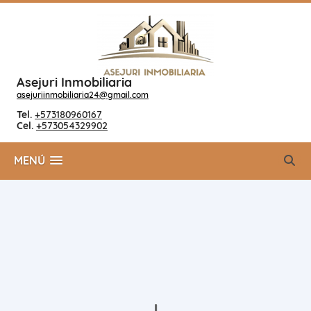
Asejuri Inmobiliaria
asejuriinmobiliaria24@gmail.com
Tel.
+573180960167
Cel.
+573054329902
MENÚ