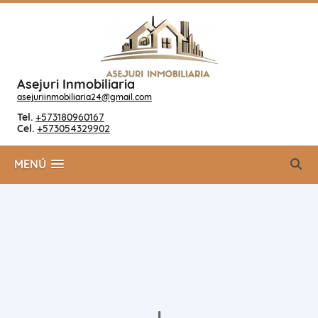
Asejuri Inmobiliaria
asejuriinmobiliaria24@gmail.com
Tel.
+573180960167
Cel.
+573054329902
MENÚ