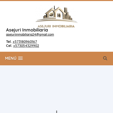
Asejuri Inmobiliaria
asejuriinmobiliaria24@gmail.com
Tel.
+573180960167
Cel.
+573054329902
MENÚ