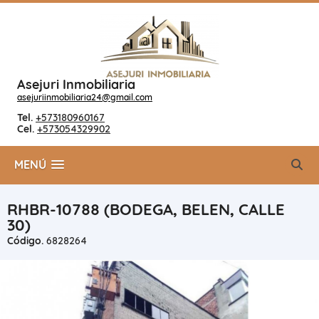
Asejuri Inmobiliaria
asejuriinmobiliaria24@gmail.com
Tel.
+573180960167
Cel.
+573054329902
MENÚ
RHBR-10788 (BODEGA, BELEN, CALLE
30)
Código.
6828264