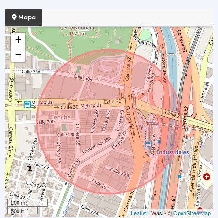
Mapa
+
−
200 m
500 ft
Leaflet
| Wasi - ©
OpenStreetMap