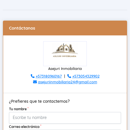
Contáctanos
Asejuri Inmobiliaria
+573180960167
|
+573054329902
asejuriinmobiliaria24@gmail.com
¿Prefieres que te contactemos?
*
Tu nombre
*
Correo electrónico